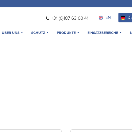
EN
D
+31 (0)187 63 00 41
ÜBER UNS
SCHUTZ
PRODUKTE
EINSATZBEREICHE