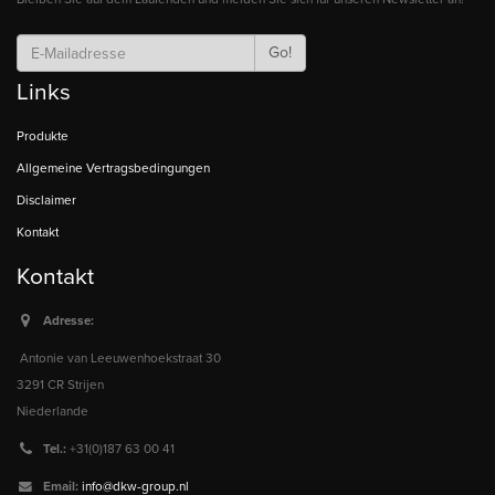
Go!
Links
Produkte
Allgemeine Vertragsbedingungen
Disclaimer
Kontakt
Kontakt
Adresse:
Antonie van Leeuwenhoekstraat 30
3291 CR Strijen
Niederlande
Tel.:
+31(0)187 63 00 41
Email:
info@dkw-group.nl