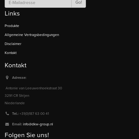
Go!
Links
Produkte
Allgemeine Vertragsbedingungen
Disclaimer
Kontakt
Kontakt
Adresse:
Antonie van Leeuwenhoekstraat 30
3291 CR Strijen
Niederlande
Tel.:
+31(0)187 63 00 41
Email:
info@dkw-group.nl
Folgen Sie uns!