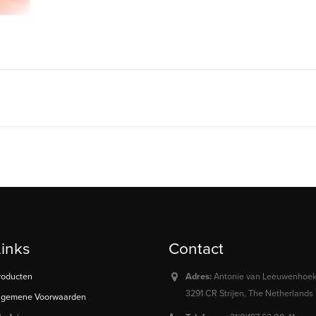
Links
Contact
roducten
Adres:
Antonie van Leeuwenhoeks
3291 CR Strijen, The Netherlands
lgemene Voorwaarden