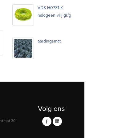
VDS H07Z1-K
halogeen vrij gr/g
aardingsmat
Volg ons
traat 30,