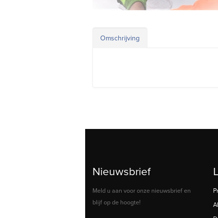
Omschrijving
Nieuwsbrief
Meld u aan voor onze nieuwsbrief en
P
blijf op de hoogte!
A