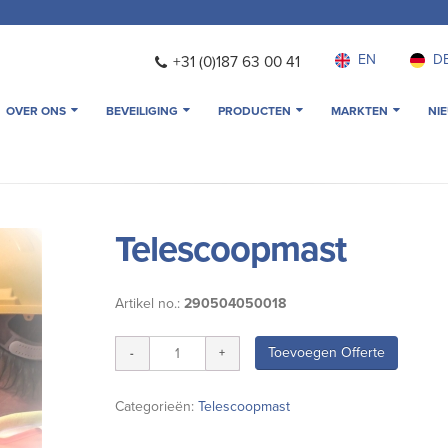
EN
D
+31 (0)187 63 00 41
OVER ONS
BEVEILIGING
PRODUCTEN
MARKTEN
NI
Telescoopmast
Artikel no.:
290504050018
Toevoegen Offerte
Categorieën:
Telescoopmast