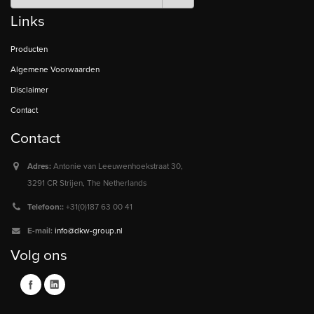
Links
Producten
Algemene Voorwaarden
Disclaimer
Contact
Contact
Adres:
Antonie van Leeuwenhoekstraat 30,
3291 CR Strijen, The Netherlands
Telefoon::
+31(0)187 63 00 41
E-mail:
info@dkw-group.nl
Volg ons