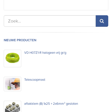
NIEUWE PRODUCTEN
VD H07Z1-R halogeen vrij gr/g
Telescoopmast
aftakklem (B) 1x25 + 2x6mm² gesloten