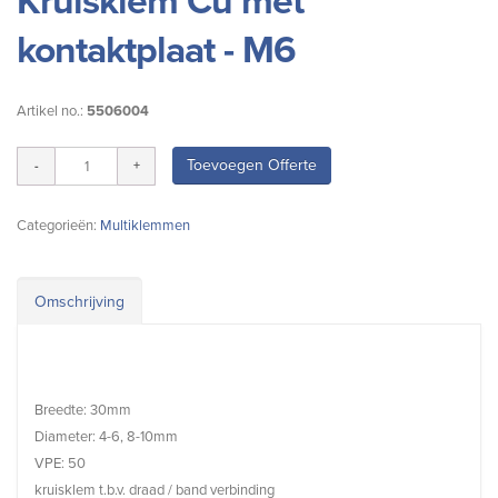
Kruisklem Cu met
kontaktplaat - M6
Artikel no.:
5506004
Toevoegen Offerte
Categorieën:
Multiklemmen
Omschrijving
Breedte: 30mm
Diameter: 4-6, 8-10mm
VPE: 50
kruisklem t.b.v. draad / band verbinding