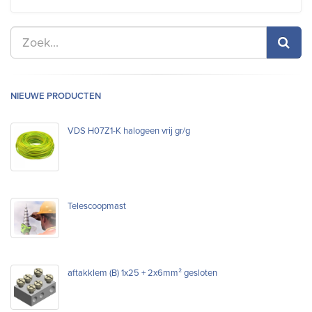
NIEUWE PRODUCTEN
VDS H07Z1-K halogeen vrij gr/g
Telescoopmast
aftakklem (B) 1x25 + 2x6mm² gesloten