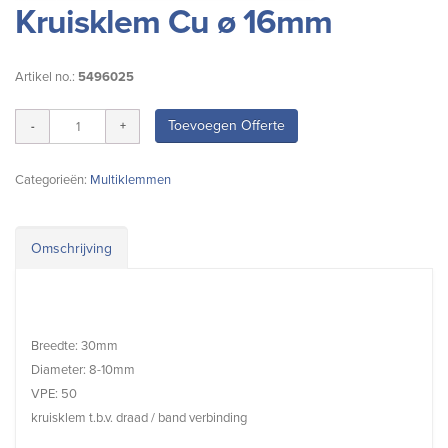
Kruisklem Cu ø 16mm
Artikel no.:
5496025
Toevoegen Offerte
Categorieën:
Multiklemmen
Omschrijving
Breedte: 30mm
Diameter: 8-10mm
VPE: 50
kruisklem t.b.v. draad / band verbinding