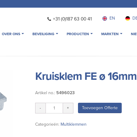
EN
D
+31 (0)187 63 00 41
OVER ONS
BEVEILIGING
PRODUCTEN
MARKTEN
NI
Kruisklem FE ø 16mm
Artikel no.:
5496023
Toevoegen Offerte
Categorieën:
Multiklemmen