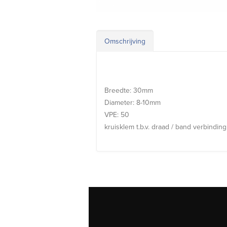
Omschrijving
Breedte: 30mm
Diameter: 8-10mm
VPE: 50
kruisklem t.b.v. draad / band verbinding