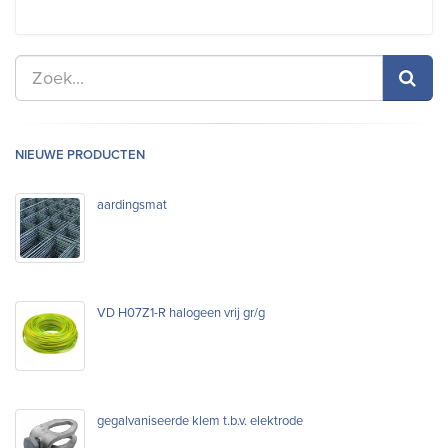
NIEUWE PRODUCTEN
aardingsmat
VD H07Z1-R halogeen vrij gr/g
gegalvaniseerde klem t.b.v. elektrode