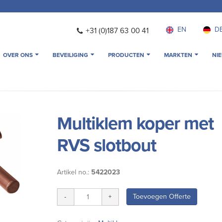
EN
D
+31 (0)187 63 00 41
OVER ONS
BEVEILIGING
PRODUCTEN
MARKTEN
NI
Multiklem koper met
RVS slotbout
Artikel no.:
5422023
Toevoegen Offerte