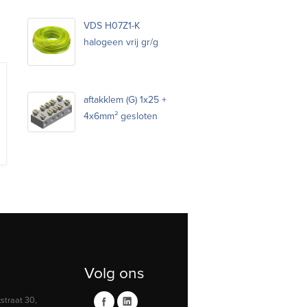
VDS H07Z1-K
halogeen vrij gr/g
aftakklem (G) 1x25 +
4x6mm² gesloten
Volg ons
traat 30,