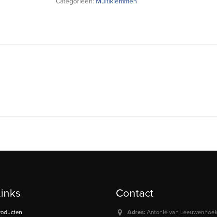
Categorieën:
Multiklemmen
Links
Contact
roducten
Adres:
Antonie van Leeuwenhoeks