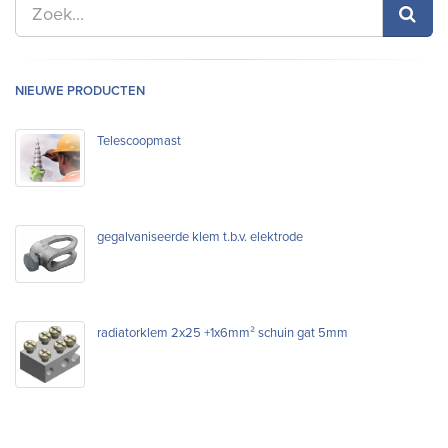
NIEUWE PRODUCTEN
Telescoopmast
gegalvaniseerde klem t.b.v. elektrode
radiatorklem 2x25 +1x6mm² schuin gat 5mm