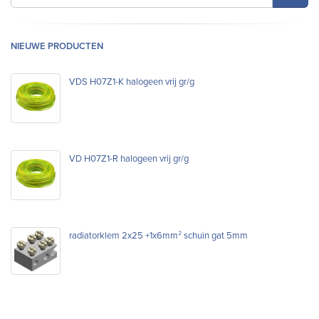
NIEUWE PRODUCTEN
VDS H07Z1-K halogeen vrij gr/g
VD H07Z1-R halogeen vrij gr/g
radiatorklem 2x25 +1x6mm² schuin gat 5mm