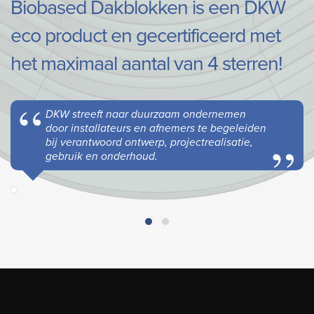
Biobased Dakblokken is een DKW
eco product en gecertificeerd met
het maximaal aantal van 4 sterren!
DKW streeft naar duurzaam ondernemen
door installateurs en afnemers te begeleiden
bij verantwoord ontwerp, projectrealisatie,
gebruik en onderhoud.