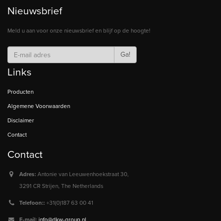
Nieuwsbrief
Meld u aan voor onze nieuwsbrief en blijf op de hoogte!
Ga!
Links
Producten
Algemene Voorwaarden
Disclaimer
Contact
Contact
Adres:
Antonie van Leeuwenhoekstraat 30,
3291 CR Strijen, The Netherlands
Telefoon::
+31(0)187 63 00 41
E-mail:
info@dkw-group.nl