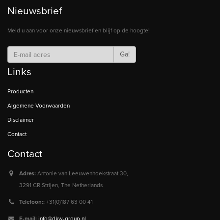
Nieuwsbrief
Meld u aan voor onze nieuwsbrief en blijf op de hoogte!
Ga!
Links
Producten
Algemene Voorwaarden
Disclaimer
Contact
Contact
Adres:
Antonie van Leeuwenhoekstraat 30,
3291 CR Strijen, The Netherlands
Telefoon::
+31(0)187 63 00 41
E-mail:
info@dkw-group.nl