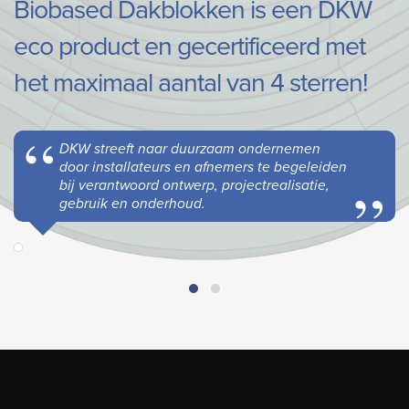
Biobased Dakblokken is een DKW
eco product en gecertificeerd met
het maximaal aantal van 4 sterren!
DKW streeft naar duurzaam ondernemen
door installateurs en afnemers te begeleiden
bij verantwoord ontwerp, projectrealisatie,
gebruik en onderhoud.